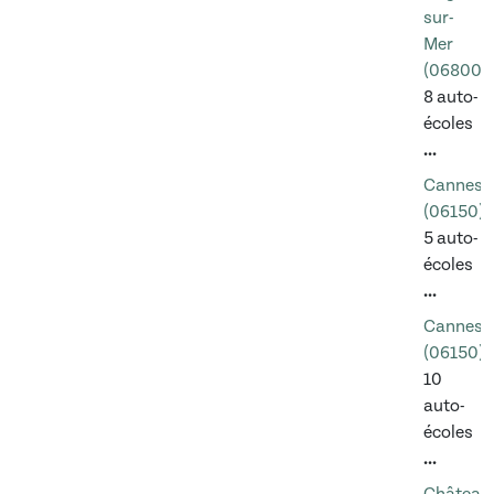
sur-
Mer
(06800)
8 auto-
écoles
...
Cannes
(06150)
5 auto-
écoles
...
Cannes
(06150)
10
auto-
écoles
...