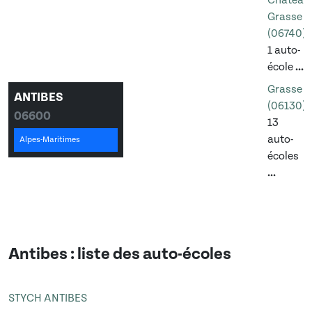
Château
Grasse
(06740)
1 auto-
école
...
Grasse
ANTIBES
(06130)
06600
13
auto-
Alpes-Maritimes
écoles
...
Antibes
: liste des auto-écoles
STYCH ANTIBES