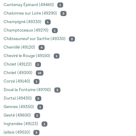
Cantenay Épinard (49460)
1
Chalonnes sur Loire (49290)
3
Champigné (49330)
1
Champtoceaux (49270)
1
Châteauneuf sur Sarthe (49330)
2
Chemillé (49120)
4
Cheviré le Rouge (49150)
1
Cholet (49122)
1
Cholet (49300)
16
Corzé (49140)
1
Doué la Fontaine (49700)
3
Durtal (49430)
2
Gennes (49350)
1
Gesté (49600)
1
Ingrandes (49123)
1
Jallais (49510)
3