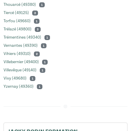
Thouarcé (49380)
1
Tiercé (49125)
2
Torfou (49660)
1
Trélazé (49800)
3
Trémentines (49340)
1
Vernantes (49390)
1
Vihiers (49310)
2
Villebernier (49400)
1
Villevêque (49140)
1
Vivy (49680)
1
Yzernay (49360)
1