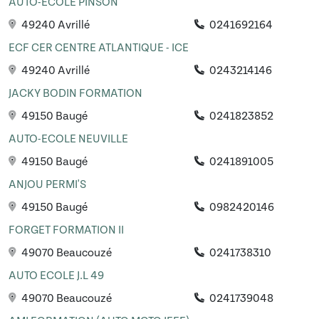
AUTO-ECOLE PINSON
49240 Avrillé
0241692164
ECF CER CENTRE ATLANTIQUE - ICE
49240 Avrillé
0243214146
JACKY BODIN FORMATION
49150 Baugé
0241823852
AUTO-ECOLE NEUVILLE
49150 Baugé
0241891005
ANJOU PERMI'S
49150 Baugé
0982420146
FORGET FORMATION II
49070 Beaucouzé
0241738310
AUTO ECOLE J.L 49
49070 Beaucouzé
0241739048