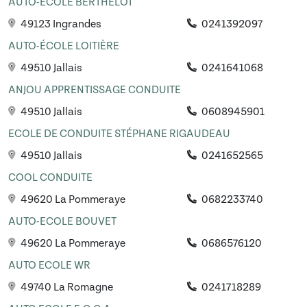
AUTO-ECOLE BERTHELOT
49123 Ingrandes
0241392097
AUTO-ÉCOLE LOITIÈRE
49510 Jallais
0241641068
ANJOU APPRENTISSAGE CONDUITE
49510 Jallais
0608945901
ECOLE DE CONDUITE STÉPHANE RIGAUDEAU
49510 Jallais
0241652565
COOL CONDUITE
49620 La Pommeraye
0682233740
AUTO-ECOLE BOUVET
49620 La Pommeraye
0686576120
AUTO ECOLE WR
49740 La Romagne
0241718289