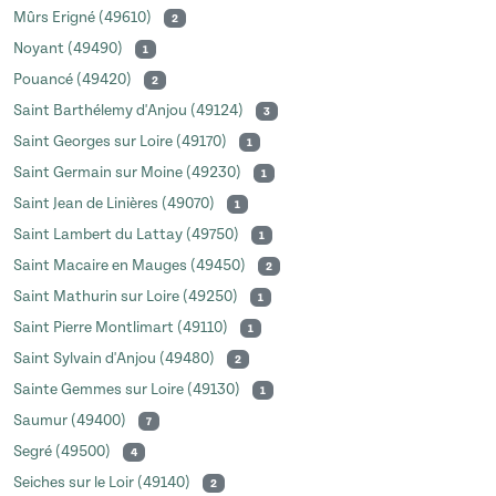
Mûrs Erigné (49610)
2
Noyant (49490)
1
Pouancé (49420)
2
Saint Barthélemy d'Anjou (49124)
3
Saint Georges sur Loire (49170)
1
Saint Germain sur Moine (49230)
1
Saint Jean de Linières (49070)
1
Saint Lambert du Lattay (49750)
1
Saint Macaire en Mauges (49450)
2
Saint Mathurin sur Loire (49250)
1
Saint Pierre Montlimart (49110)
1
Saint Sylvain d'Anjou (49480)
2
Sainte Gemmes sur Loire (49130)
1
Saumur (49400)
7
Segré (49500)
4
Seiches sur le Loir (49140)
2