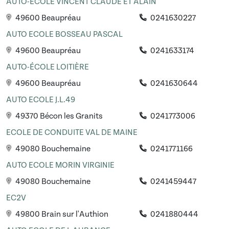
AUTO-ECOLE VINCENT CLAUDE ET ALAIN
49600 Beaupréau
0241630227
AUTO ECOLE BOSSEAU PASCAL
49600 Beaupréau
0241633174
AUTO-ÉCOLE LOITIÈRE
49600 Beaupréau
0241630644
AUTO ECOLE J.L.49
49370 Bécon les Granits
0241773006
ECOLE DE CONDUITE VAL DE MAINE
49080 Bouchemaine
0241771166
AUTO ECOLE MORIN VIRGINIE
49080 Bouchemaine
0241459447
EC2V
49800 Brain sur l'Authion
0241880444