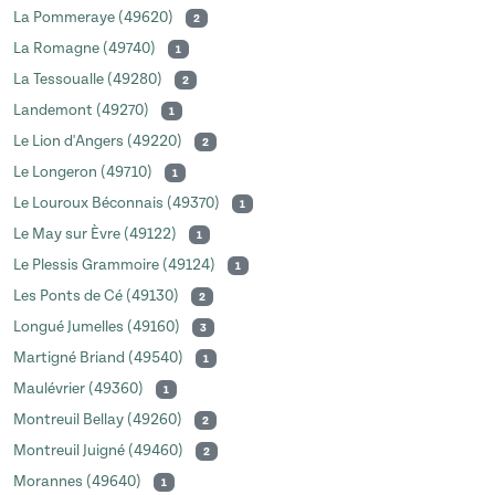
La Pommeraye (49620)
2
La Romagne (49740)
1
La Tessoualle (49280)
2
Landemont (49270)
1
Le Lion d'Angers (49220)
2
Le Longeron (49710)
1
Le Louroux Béconnais (49370)
1
Le May sur Èvre (49122)
1
Le Plessis Grammoire (49124)
1
Les Ponts de Cé (49130)
2
Longué Jumelles (49160)
3
Martigné Briand (49540)
1
Maulévrier (49360)
1
Montreuil Bellay (49260)
2
Montreuil Juigné (49460)
2
Morannes (49640)
1