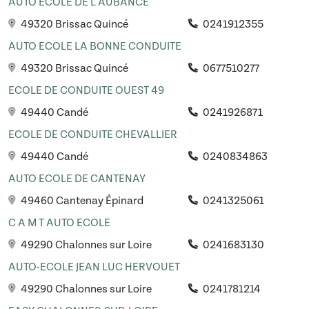
AUTO ECOLE DE L AUBANCE
49320 Brissac Quincé
0241912355
AUTO ECOLE LA BONNE CONDUITE
49320 Brissac Quincé
0677510277
ECOLE DE CONDUITE OUEST 49
49440 Candé
0241926871
ECOLE DE CONDUITE CHEVALLIER
49440 Candé
0240834863
AUTO ECOLE DE CANTENAY
49460 Cantenay Épinard
0241325061
C A M T AUTO ECOLE
49290 Chalonnes sur Loire
0241683130
AUTO-ECOLE JEAN LUC HERVOUET
49290 Chalonnes sur Loire
0241781214