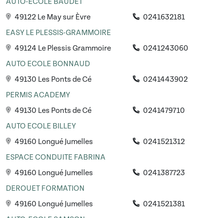
AUTO-ECOLE BAUDET
49122 Le May sur Èvre
0241632181
EASY LE PLESSIS-GRAMMOIRE
49124 Le Plessis Grammoire
0241243060
AUTO ECOLE BONNAUD
49130 Les Ponts de Cé
0241443902
PERMIS ACADEMY
49130 Les Ponts de Cé
0241479710
AUTO ECOLE BILLEY
49160 Longué Jumelles
0241521312
ESPACE CONDUITE FABRINA
49160 Longué Jumelles
0241387723
DEROUET FORMATION
49160 Longué Jumelles
0241521381