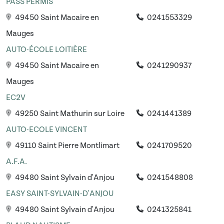
PASS PERMIS
49450 Saint Macaire en
0241553329
Mauges
AUTO-ÉCOLE LOITIÈRE
49450 Saint Macaire en
0241290937
Mauges
EC2V
49250 Saint Mathurin sur Loire
0241441389
AUTO-ECOLE VINCENT
49110 Saint Pierre Montlimart
0241709520
A.F.A.
49480 Saint Sylvain d'Anjou
0241548808
EASY SAINT-SYLVAIN-D'ANJOU
49480 Saint Sylvain d'Anjou
0241325841