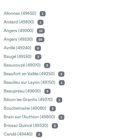
Allonnes (49650)
1
Andard (49800)
1
Angers (49000)
15
Angers (49100)
29
Avrillé (49240)
3
Baugé (49150)
3
Beaucouzé (49070)
3
Beaufort en Vallée (49250)
3
Beaulieu sur Layon (49750)
1
Beaupréau (49600)
5
Bécon les Granits (49370)
1
Bouchemaine (49080)
2
Brain sur l'Authion (49800)
1
Brissac Quincé (49320)
2
Candé (49440)
2