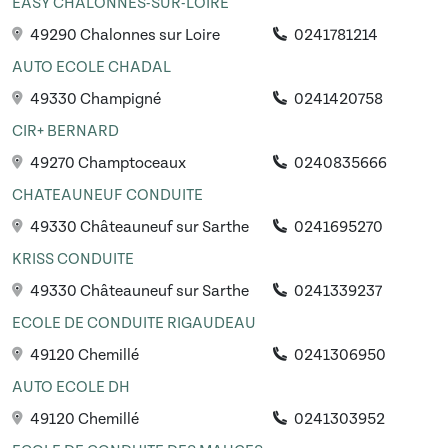
EASY CHALONNES-SUR-LOIRE
49290 Chalonnes sur Loire
0241781214
AUTO ECOLE CHADAL
49330 Champigné
0241420758
CIR+ BERNARD
49270 Champtoceaux
0240835666
CHATEAUNEUF CONDUITE
49330 Châteauneuf sur Sarthe
0241695270
KRISS CONDUITE
49330 Châteauneuf sur Sarthe
0241339237
ECOLE DE CONDUITE RIGAUDEAU
49120 Chemillé
0241306950
AUTO ECOLE DH
49120 Chemillé
0241303952