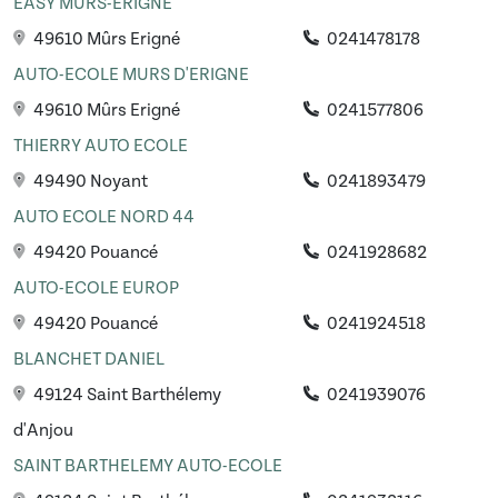
EASY MÛRS-ÉRIGNÉ
49610 Mûrs Erigné
0241478178
AUTO-ECOLE MURS D'ERIGNE
49610 Mûrs Erigné
0241577806
THIERRY AUTO ECOLE
49490 Noyant
0241893479
AUTO ECOLE NORD 44
49420 Pouancé
0241928682
AUTO-ECOLE EUROP
49420 Pouancé
0241924518
BLANCHET DANIEL
49124 Saint Barthélemy
0241939076
d'Anjou
SAINT BARTHELEMY AUTO-ECOLE