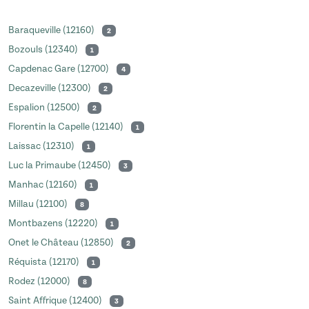
Baraqueville (12160)
2
Bozouls (12340)
1
Capdenac Gare (12700)
4
Decazeville (12300)
2
Espalion (12500)
2
Florentin la Capelle (12140)
1
Laissac (12310)
1
Luc la Primaube (12450)
3
Manhac (12160)
1
Millau (12100)
8
Montbazens (12220)
1
Onet le Château (12850)
2
Réquista (12170)
1
Rodez (12000)
8
Saint Affrique (12400)
3