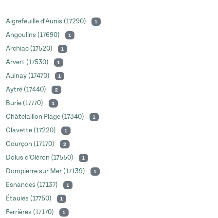
Aigrefeuille d'Aunis (17290)
1
Angoulins (17690)
1
Archiac (17520)
1
Arvert (17530)
1
Aulnay (17470)
1
Aytré (17440)
2
Burie (17770)
1
Châtelaillon Plage (17340)
1
Clavette (17220)
1
Courçon (17170)
2
Dolus d'Oléron (17550)
1
Dompierre sur Mer (17139)
1
Esnandes (17137)
1
Étaules (17750)
1
Ferrières (17170)
1