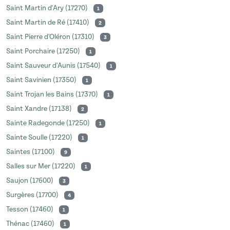
Saint Martin d'Ary (17270)
1
Saint Martin de Ré (17410)
2
Saint Pierre d'Oléron (17310)
3
Saint Porchaire (17250)
1
Saint Sauveur d'Aunis (17540)
1
Saint Savinien (17350)
1
Saint Trojan les Bains (17370)
1
Saint Xandre (17138)
2
Sainte Radegonde (17250)
1
Sainte Soulle (17220)
1
Saintes (17100)
9
Salles sur Mer (17220)
1
Saujon (17600)
3
Surgères (17700)
4
Tesson (17460)
1
Thénac (17460)
1