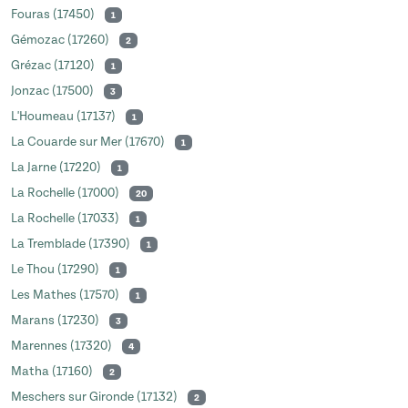
Fouras (17450)
1
Gémozac (17260)
2
Grézac (17120)
1
Jonzac (17500)
3
L'Houmeau (17137)
1
La Couarde sur Mer (17670)
1
La Jarne (17220)
1
La Rochelle (17000)
20
La Rochelle (17033)
1
La Tremblade (17390)
1
Le Thou (17290)
1
Les Mathes (17570)
1
Marans (17230)
3
Marennes (17320)
4
Matha (17160)
2
Meschers sur Gironde (17132)
2