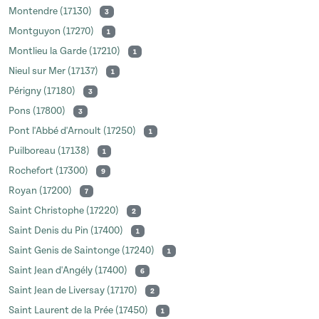
Montendre (17130)
3
Montguyon (17270)
1
Montlieu la Garde (17210)
1
Nieul sur Mer (17137)
1
Périgny (17180)
3
Pons (17800)
3
Pont l'Abbé d'Arnoult (17250)
1
Puilboreau (17138)
1
Rochefort (17300)
9
Royan (17200)
7
Saint Christophe (17220)
2
Saint Denis du Pin (17400)
1
Saint Genis de Saintonge (17240)
1
Saint Jean d'Angély (17400)
6
Saint Jean de Liversay (17170)
2
Saint Laurent de la Prée (17450)
1