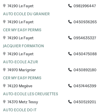
74190 Le Fayet
0981996447
AUTO ECOLE DU GRANIER
74190 Le Fayet
0450936265
CER MY EASY PERMIS
74190 Le Fayet
0954635327
JACQUIER FORMATION
74190 Le Fayet
0450475088
AUTO-ECOLE AZUR
74970 Marignier
0450892180
CER MY EASY PERMIS
74120 Megève
0457446399
AUTO-ECOLE LES CREUSETTES
74370 Metz Tessy
0450519201
AUTO ECOLE DO IT