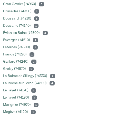
Cran Gevrier (74960)
3
Cruseilles (74350)
1
Doussard (74210)
1
Douvaine (74140)
1
Évian les Bains (74500)
3
Faverges (74210)
4
Féternes (74500)
1
Frangy (74270)
1
Gaillard (74240)
3
Groisy (74570)
1
La Balme de Sillingy (74330)
2
La Roche sur Foron (74800)
4
Le Fayet (74170)
1
Le Fayet (74190)
4
Marignier (74970)
1
Megève (74120)
1