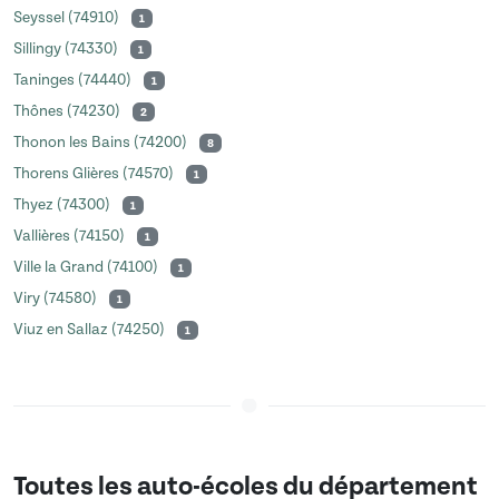
Seyssel (74910)
1
Sillingy (74330)
1
Taninges (74440)
1
Thônes (74230)
2
Thonon les Bains (74200)
8
Thorens Glières (74570)
1
Thyez (74300)
1
Vallières (74150)
1
Ville la Grand (74100)
1
Viry (74580)
1
Viuz en Sallaz (74250)
1
Toutes les auto-écoles du département