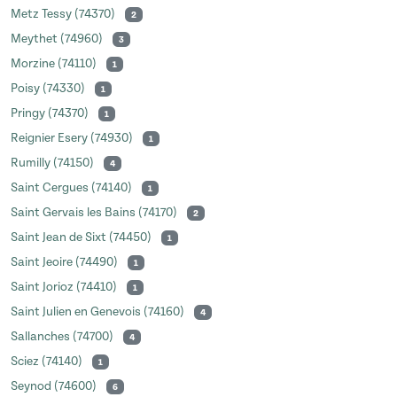
Metz Tessy (74370)
2
Meythet (74960)
3
Morzine (74110)
1
Poisy (74330)
1
Pringy (74370)
1
Reignier Esery (74930)
1
Rumilly (74150)
4
Saint Cergues (74140)
1
Saint Gervais les Bains (74170)
2
Saint Jean de Sixt (74450)
1
Saint Jeoire (74490)
1
Saint Jorioz (74410)
1
Saint Julien en Genevois (74160)
4
Sallanches (74700)
4
Sciez (74140)
1
Seynod (74600)
6