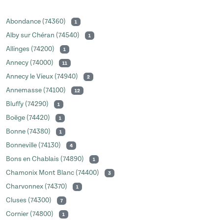
Abondance (74360)
1
Alby sur Chéran (74540)
1
Allinges (74200)
1
Annecy (74000)
11
Annecy le Vieux (74940)
2
Annemasse (74100)
12
Bluffy (74290)
1
Boëge (74420)
1
Bonne (74380)
1
Bonneville (74130)
4
Bons en Chablais (74890)
1
Chamonix Mont Blanc (74400)
3
Charvonnex (74370)
1
Cluses (74300)
7
Cornier (74800)
1