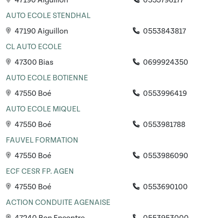
47190 Aiguillon
0553796177
AUTO ECOLE STENDHAL
47190 Aiguillon
0553843817
CL AUTO ECOLE
47300 Bias
0699924350
AUTO ECOLE BOTIENNE
47550 Boé
0553996419
AUTO ECOLE MIQUEL
47550 Boé
0553981788
FAUVEL FORMATION
47550 Boé
0553986090
ECF CESR FP. AGEN
47550 Boé
0553690100
ACTION CONDUITE AGENAISE