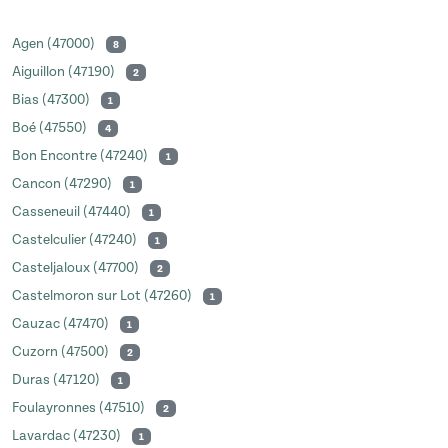
Agen (47000)
8
Aiguillon (47190)
2
Bias (47300)
1
Boé (47550)
4
Bon Encontre (47240)
1
Cancon (47290)
1
Casseneuil (47440)
1
Castelculier (47240)
1
Casteljaloux (47700)
2
Castelmoron sur Lot (47260)
1
Cauzac (47470)
1
Cuzorn (47500)
2
Duras (47120)
1
Foulayronnes (47510)
2
Lavardac (47230)
1