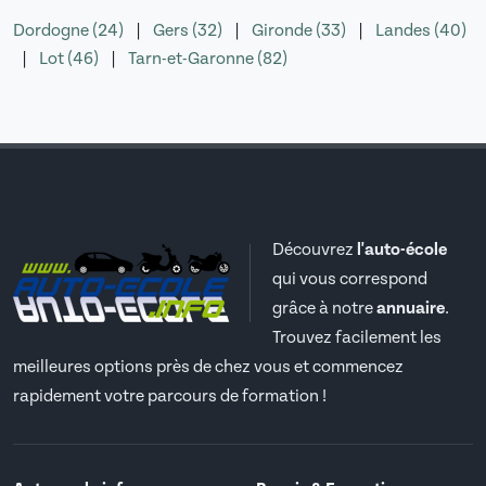
Dordogne (24)
|
Gers (32)
|
Gironde (33)
|
Landes (40)
|
Lot (46)
|
Tarn-et-Garonne (82)
Découvrez
l'auto-école
qui vous correspond
grâce à notre
annuaire
.
Trouvez facilement les
meilleures options près de chez vous et commencez
rapidement votre parcours de formation !