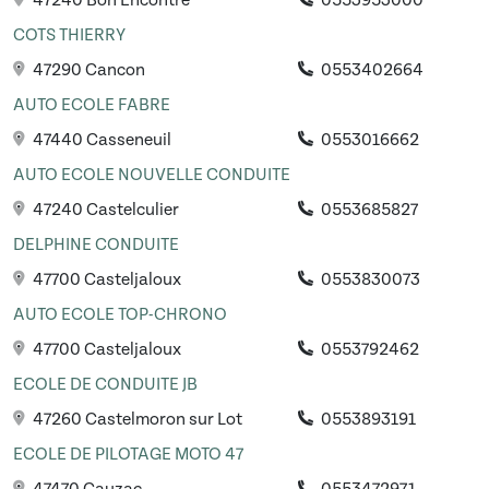
47240 Bon Encontre
0553953000
COTS THIERRY
47290 Cancon
0553402664
AUTO ECOLE FABRE
47440 Casseneuil
0553016662
AUTO ECOLE NOUVELLE CONDUITE
47240 Castelculier
0553685827
DELPHINE CONDUITE
47700 Casteljaloux
0553830073
AUTO ECOLE TOP-CHRONO
47700 Casteljaloux
0553792462
ECOLE DE CONDUITE JB
47260 Castelmoron sur Lot
0553893191
ECOLE DE PILOTAGE MOTO 47