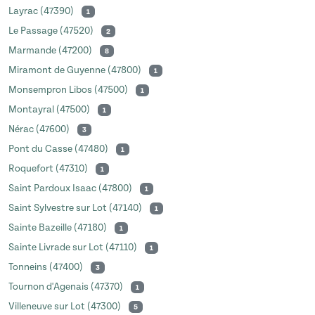
Layrac (47390)
1
Le Passage (47520)
2
Marmande (47200)
8
Miramont de Guyenne (47800)
1
Monsempron Libos (47500)
1
Montayral (47500)
1
Nérac (47600)
3
Pont du Casse (47480)
1
Roquefort (47310)
1
Saint Pardoux Isaac (47800)
1
Saint Sylvestre sur Lot (47140)
1
Sainte Bazeille (47180)
1
Sainte Livrade sur Lot (47110)
1
Tonneins (47400)
3
Tournon d'Agenais (47370)
1
Villeneuve sur Lot (47300)
5