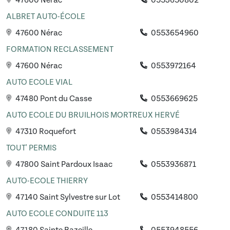
47600 Nérac
0553650802
ALBRET AUTO-ÉCOLE
47600 Nérac
0553654960
FORMATION RECLASSEMENT
47600 Nérac
0553972164
AUTO ECOLE VIAL
47480 Pont du Casse
0553669625
AUTO ECOLE DU BRUILHOIS MORTREUX HERVÉ
47310 Roquefort
0553984314
TOUT' PERMIS
47800 Saint Pardoux Isaac
0553936871
AUTO-ECOLE THIERRY
47140 Saint Sylvestre sur Lot
0553414800
AUTO ECOLE CONDUITE 113