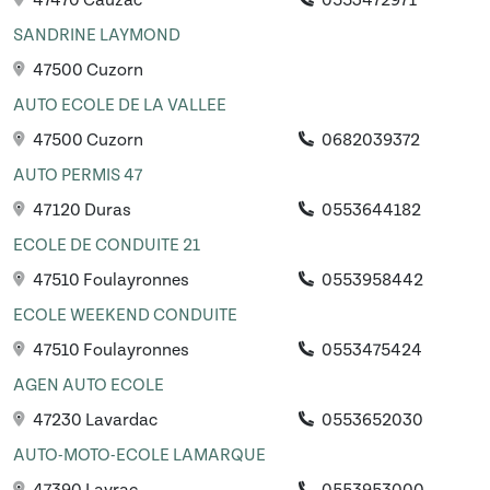
47470 Cauzac
0553472971
SANDRINE LAYMOND
47500 Cuzorn
AUTO ECOLE DE LA VALLEE
47500 Cuzorn
0682039372
AUTO PERMIS 47
47120 Duras
0553644182
ECOLE DE CONDUITE 21
47510 Foulayronnes
0553958442
ECOLE WEEKEND CONDUITE
47510 Foulayronnes
0553475424
AGEN AUTO ECOLE
47230 Lavardac
0553652030
AUTO-MOTO-ECOLE LAMARQUE