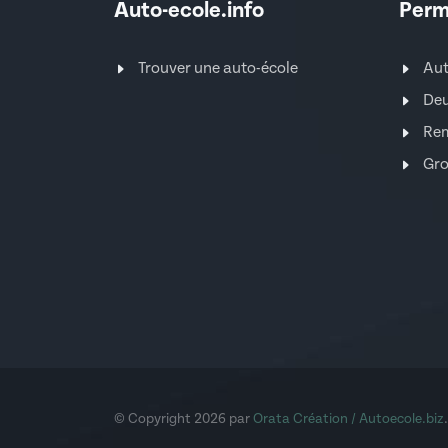
Auto-ecole.info
Perm
Trouver une auto-école
Au
Deu
Re
Gro
© Copyright 2026 par
Orata Création / Autoecole.biz