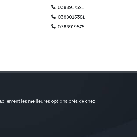
0388917521
0388013381
0388919575
facilement les meilleures options près de chez