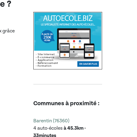
re
?
x grâce
Communes à proximité :
Barentin (76360)
4 auto-écoles
à 45.3km -
33minutes