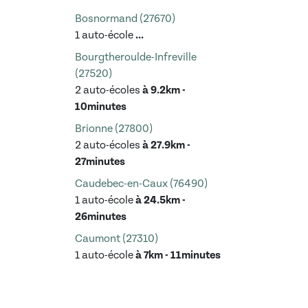
Bosnormand (27670)
1 auto-école
...
Bourgtheroulde-Infreville
(27520)
2 auto-écoles
à 9.2km -
10minutes
Brionne (27800)
2 auto-écoles
à 27.9km -
27minutes
Caudebec-en-Caux (76490)
1 auto-école
à 24.5km -
26minutes
Caumont (27310)
1 auto-école
à 7km - 11minutes