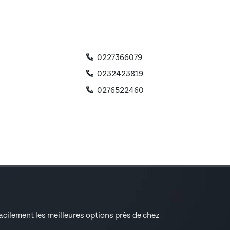
0227366079
0232423819
0276522460
facilement les meilleures options près de chez