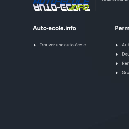
Auto-ecole.info
Perm
Trouver une auto-école
Au
Deu
Re
Gro