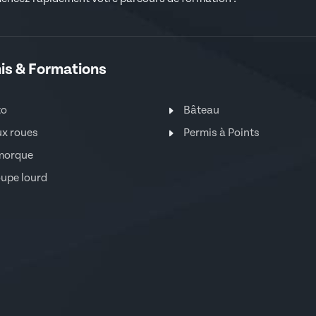
is & Formations
to
Bâteau
x roues
Permis à Points
morque
upe lourd