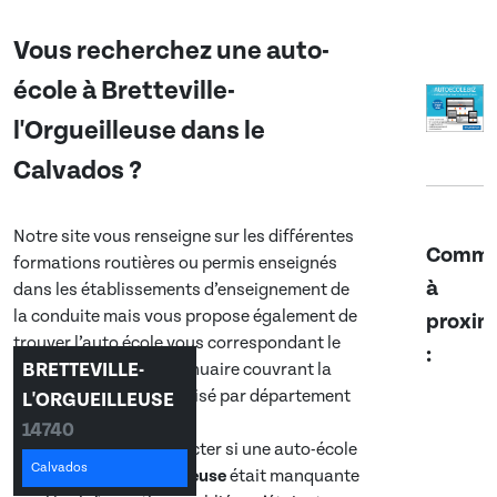
Vous recherchez une auto-
école à
Bretteville-
l'Orgueilleuse
dans
le
Calvados
?
Notre site vous renseigne sur les différentes
Commu
formations routières ou permis enseignés
à
dans les établissements d’enseignement de
la conduite mais vous propose également de
proxim
trouver l’auto école vous correspondant le
:
BRETTEVILLE-
mieux grâce à notre annuaire couvrant la
France entière et organisé par département
L'ORGUEILLEUSE
et commune.
14740
N’hésitez à nous contacter si une auto-école
Calvados
de
Bretteville-l'Orgueilleuse
était manquante