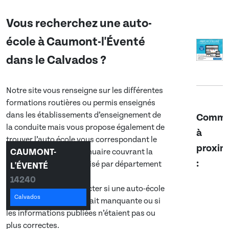
Vous recherchez une auto-
école à
Caumont-l'Éventé
dans
le Calvados
?
Notre site vous renseigne sur les différentes
formations routières ou permis enseignés
dans les établissements d’enseignement de
Commu
la conduite mais vous propose également de
à
trouver l’auto école vous correspondant le
proxim
CAUMONT-
mieux grâce à notre annuaire couvrant la
:
France entière et organisé par département
L'ÉVENTÉ
et commune.
14240
N’hésitez à nous contacter si une auto-école
Calvados
de
Caumont-l'Éventé
était manquante ou si
les informations publiées n’étaient pas ou
plus correctes.