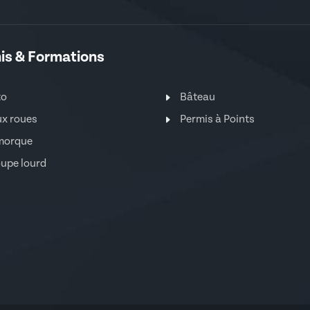
is & Formations
to
Bâteau
x roues
Permis à Points
morque
upe lourd