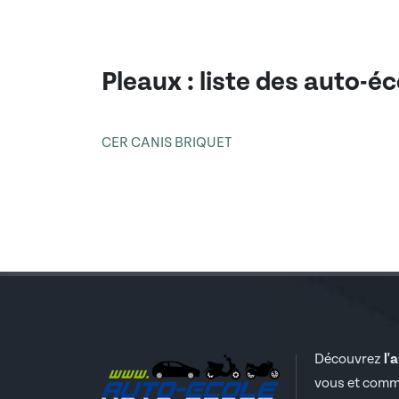
Pleaux
: liste des auto-é
CER CANIS BRIQUET
Découvrez
l'
vous et comm