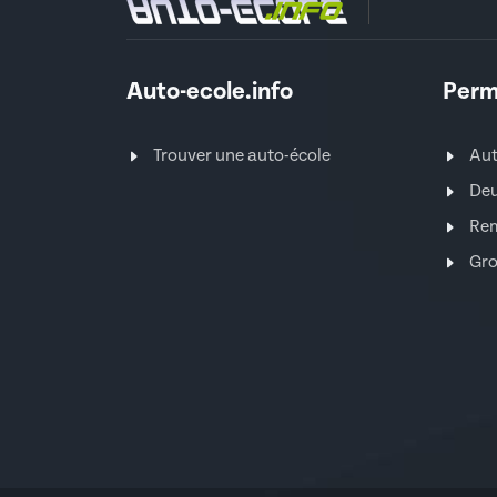
Auto-ecole.info
Perm
Trouver une auto-école
Au
Deu
Re
Gro