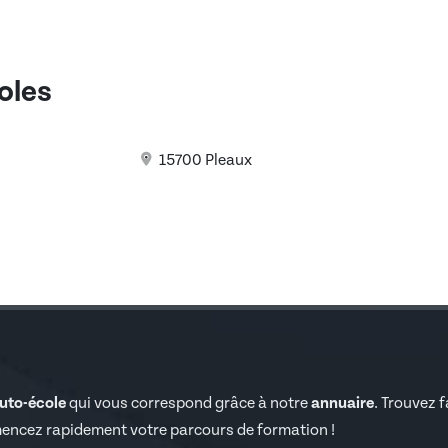
coles
15700 Pleaux
auto-école
qui vous correspond grâce à notre
annuaire
. Trouvez 
encez rapidement votre parcours de formation !