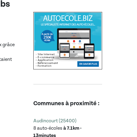
ubs
x grâce
taient
Communes à proximité :
Audincourt (25400)
8 auto-écoles
à 7.1km -
13minutes