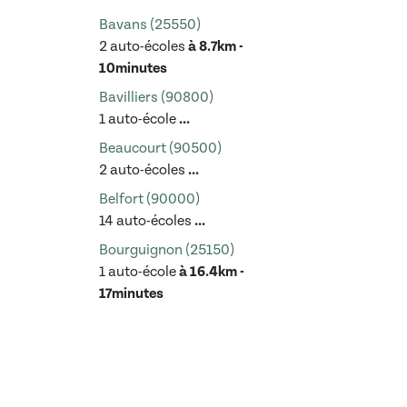
Bavans (25550)
2 auto-écoles
à 8.7km -
10minutes
Bavilliers (90800)
1 auto-école
...
Beaucourt (90500)
2 auto-écoles
...
Belfort (90000)
14 auto-écoles
...
Bourguignon (25150)
1 auto-école
à 16.4km -
17minutes