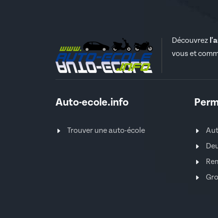
Découvrez
l'
vous et comm
Auto-ecole.info
Perm
Trouver une auto-école
Au
Deu
Re
Gro