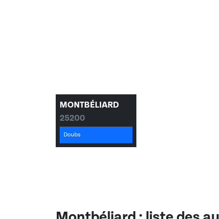
MONTBÉLIARD
25200
Doubs
Montbéliard
: liste des a