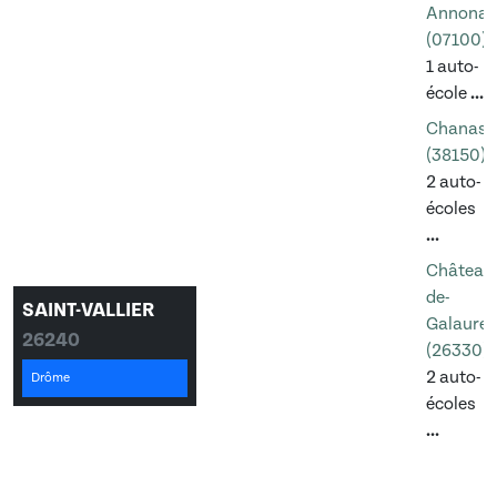
Annonay
(07100)
1 auto-
école
...
Chanas
(38150)
2 auto-
écoles
...
Château
de-
SAINT-VALLIER
Galaure
26240
(26330)
2 auto-
Drôme
écoles
...