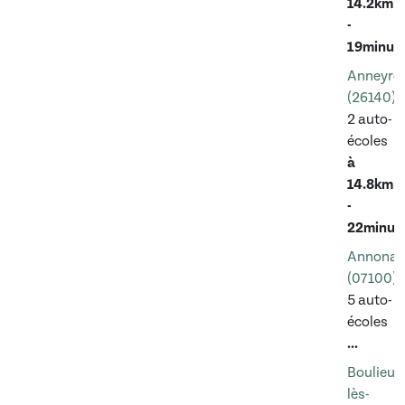
14.2km
-
19minut
Anneyro
(26140)
2 auto-
écoles
à
14.8km
-
22minut
Annonay
(07100)
5 auto-
écoles
...
Boulieu-
lès-