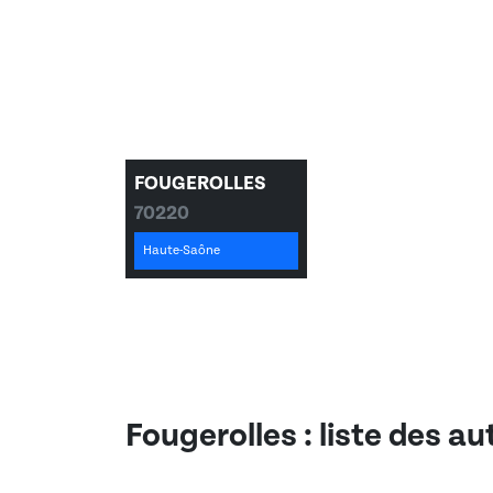
FOUGEROLLES
70220
Haute-Saône
Fougerolles
: liste des a