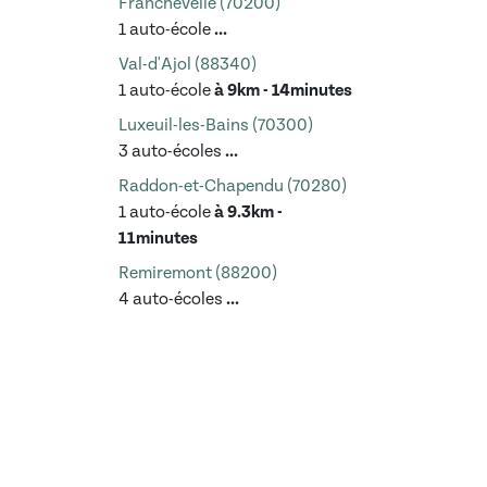
Franchevelle (70200)
1 auto-école
...
Val-d'Ajol (88340)
1 auto-école
à 9km - 14minutes
Luxeuil-les-Bains (70300)
3 auto-écoles
...
Raddon-et-Chapendu (70280)
1 auto-école
à 9.3km -
11minutes
Remiremont (88200)
4 auto-écoles
...