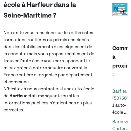
école à
Harfleur
dans
la
Seine-Maritime
?
Notre site vous renseigne sur les différentes
formations routières ou permis enseignés
dans les établissements d’enseignement de
Commu
la conduite mais vous propose également de
à
trouver l’auto école vous correspondant le
proxim
mieux grâce à notre annuaire couvrant la
:
France entière et organisé par département
et commune.
N’hésitez à nous contacter si une auto-école
Barfleur
de
Harfleur
était manquante ou si les
(50760)
informations publiées n’étaient pas ou plus
1 auto-
correctes.
école
...
Barnevill
Carteret