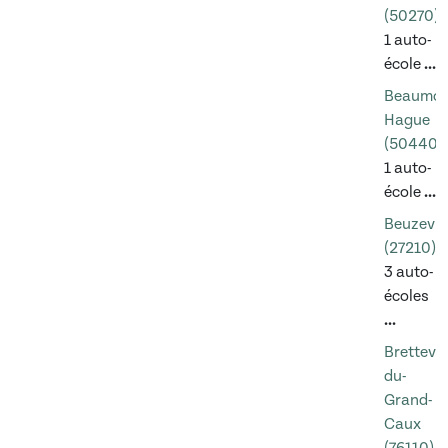
(50270)
1 auto-
école
...
Beaumon
Hague
(50440)
1 auto-
école
...
Beuzevill
(27210)
3 auto-
écoles
...
Brettevil
du-
Grand-
Caux