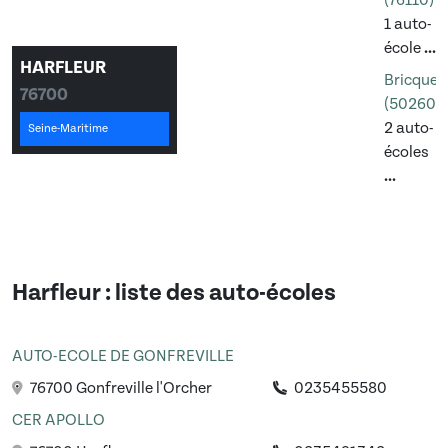
(76110)
1 auto-
école
...
HARFLEUR
Bricqueb
76700
(50260)
2 auto-
Seine-Maritime
écoles
...
Harfleur
: liste des auto-écoles
AUTO-ECOLE DE GONFREVILLE
76700 Gonfreville l'Orcher
0235455580
CER APOLLO