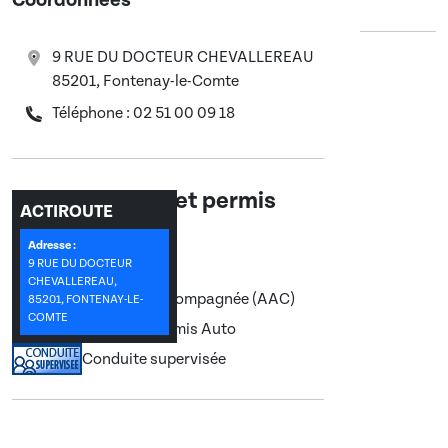
Coordonnées
9 RUE DU DOCTEUR CHEVALLEREAU
85201, Fontenay-le-Comte
Téléphone : 02 51 00 09 18
Les formations et permis
ACTIROUTE
enseignés :
Adresse :
9 RUE DU DOCTEUR
CHEVALLEREAU,
Conduite accompagnée (AAC)
85201, FONTENAY-LE-
COMTE
Permis B, Permis Auto
Conduite supervisée