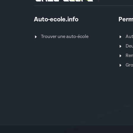
Auto-ecole.info
Perm
Trouver une auto-école
Au
Deu
Re
Gro