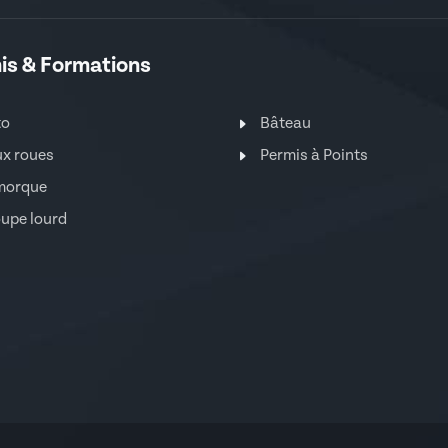
is & Formations
to
Bâteau
x roues
Permis à Points
morque
upe lourd