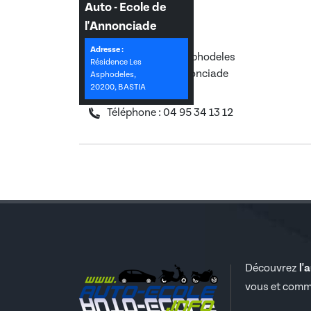
Auto - Ecole de
Coordonnées
l'Annonciade
Adresse :
Résidence Les Asphodeles
Résidence Les
Quartier de l'Annonciade
Asphodeles,
20200, BASTIA
20200, Bastia
Téléphone : 04 95 34 13 12
Découvrez
l'
vous et comm