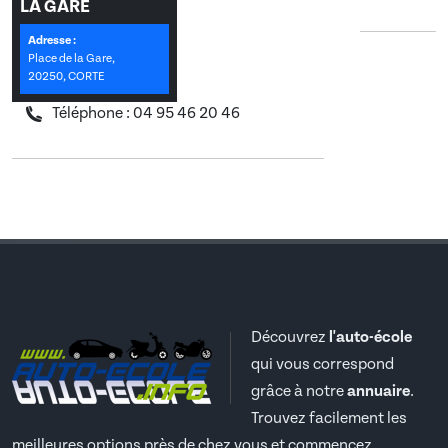
Coordonnées
LA GARE
Adresse :
Place de la Gare
Place de la Gare,
20250, CORTE
20250, Corte
Téléphone : 04 95 46 20 46
Découvrez
l'auto-école
qui vous correspond
grâce à notre
annuaire
.
Trouvez facilement les
meilleures options près de chez vous et commencez