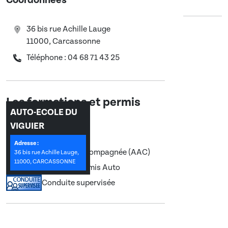
Coordonnées
36 bis rue Achille Lauge
11000, Carcassonne
Téléphone : 04 68 71 43 25
Les formations et permis
AUTO-ECOLE DU
enseignés :
VIGUIER
Adresse :
Conduite accompagnée (AAC)
36 bis rue Achille Lauge,
11000, CARCASSONNE
Permis B, Permis Auto
Conduite supervisée