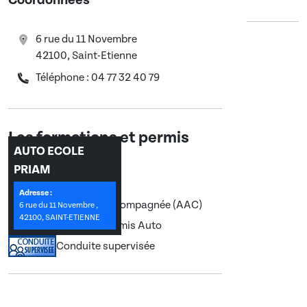
Coordonnées
6 rue du 11 Novembre
42100, Saint-Etienne
Téléphone : 04 77 32 40 79
Les formations et permis
AUTO ECOLE
enseignés :
PRIAM
Adresse :
Conduite accompagnée (AAC)
6 rue du 11 Novembre ,
42100, SAINT-ETIENNE
Permis B, Permis Auto
Conduite supervisée