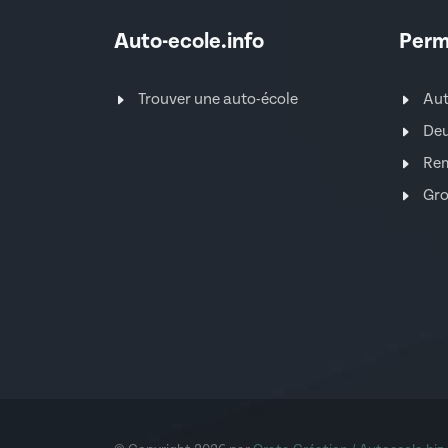
Auto-ecole.info
Perm
Trouver une auto-école
Au
Deu
Re
Gro