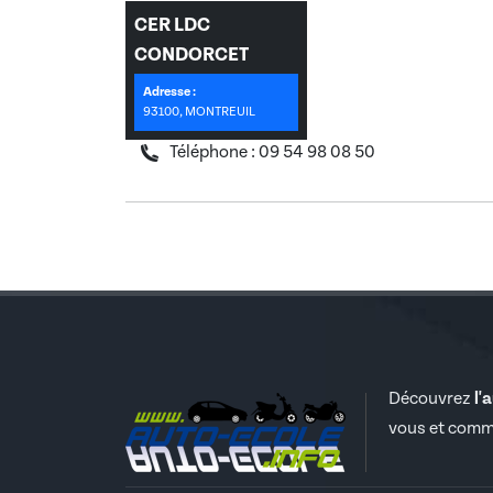
Coordonnées
CER LDC
CONDORCET
Adresse :
93100, MONTREUIL
93100, Montreuil
Téléphone : 09 54 98 08 50
Découvrez
l'
vous et comm