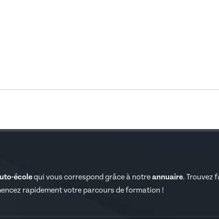
auto-école
qui vous correspond grâce à notre
annuaire
. Trouvez 
encez rapidement votre parcours de formation !