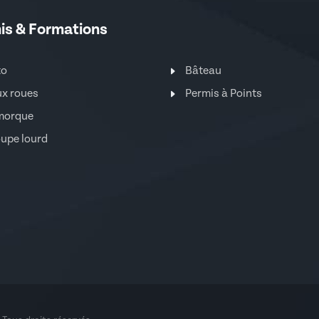
is & Formations
to
Bâteau
x roues
Permis à Points
morque
upe lourd