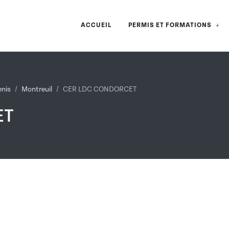
ACCUEIL
PERMIS ET FORMATIONS
enis
Montreuil
CER LDC CONDORCET
ET