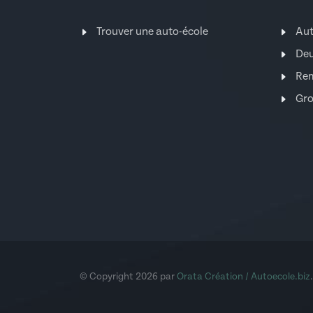
Trouver une auto-école
Au
Deu
Re
Gro
© Copyright 2026 par
Orata Création / Autoecole.biz