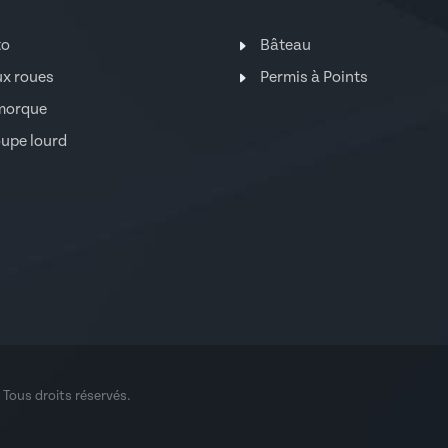
to
Bâteau
x roues
Permis à Points
morque
upe lourd
. Tous droits réservés.