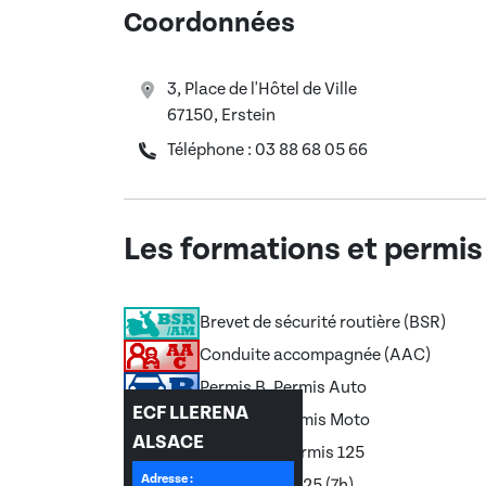
Coordonnées
3, Place de l'Hôtel de Ville
67150, Erstein
Téléphone : 03 88 68 05 66
Les formations et permis
Brevet de sécurité routière (BSR)
Conduite accompagnée (AAC)
Permis B, Permis Auto
ECF LLERENA
Permis A, Permis Moto
ALSACE
Permis A1, Permis 125
Adresse :
Équivalence 125 (7h)