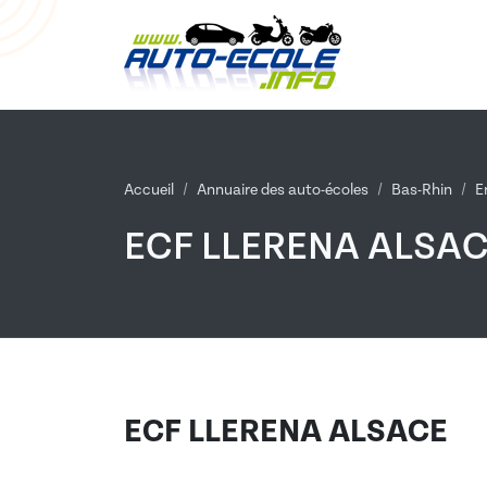
Accueil
Annuaire des auto-écoles
Bas-Rhin
E
ECF LLERENA ALSA
ECF LLERENA ALSACE