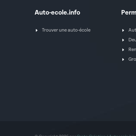
Auto-ecole.info
Perm
Trouver une auto-école
Au
Deu
Re
Gro