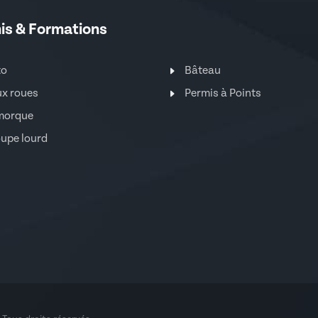
is & Formations
to
Bâteau
x roues
Permis à Points
morque
upe lourd