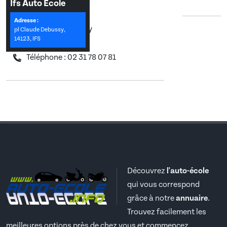
Coordonnées
Ifs Auto Ecole
Adresse :
pl Claude Debussy
pl Claude Debussy,
14123, IFS
14123, Ifs
Téléphone : 02 31 78 07 81
Découvrez
l'auto-école
qui vous correspond
grâce à notre
annuaire
.
Trouvez facilement les
meilleures options près de chez vous et commencez