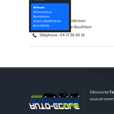
Coordonnées
Adresse :
42 bis avenue
Montbrison,
42 bis avenue Montbrison
42160, ANDRÉZIEUX-
BOUTHÉON
42160, Andrézieux-Bouthéon
Téléphone : 04 77 36 93 16
Découvrez
l'
vous et comm