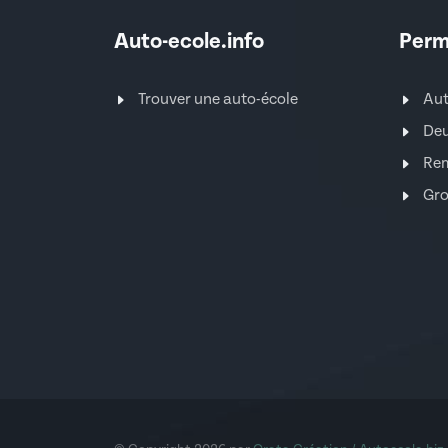
Auto-ecole.info
Perm
Trouver une auto-école
Au
Deu
Re
Gro