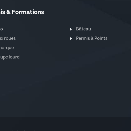
is & Formations
to
Bâteau
x roues
Permis à Points
morque
upe lourd