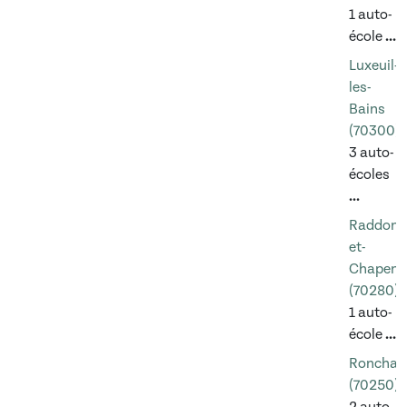
1 auto-
école
...
Luxeuil-
les-
Bains
(70300)
3 auto-
écoles
...
Raddon-
et-
Chapend
(70280)
1 auto-
école
...
Roncha
(70250)