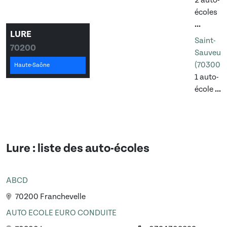
2 auto-
écoles
...
LURE
Saint-
70200
Sauveur
(70300)
Haute-Saône
1 auto-
école
...
Lure
: liste des auto-écoles
ABCD
70200 Franchevelle
AUTO ECOLE EURO CONDUITE