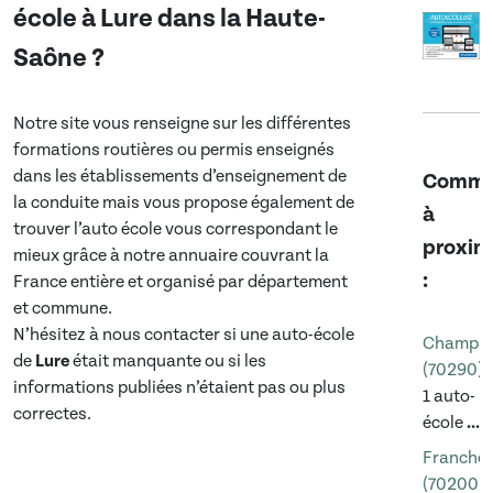
école à
Lure
dans
la Haute-
Saône
?
Notre site vous renseigne sur les différentes
formations routières ou permis enseignés
dans les établissements d’enseignement de
Commu
la conduite mais vous propose également de
à
trouver l’auto école vous correspondant le
proxim
mieux grâce à notre annuaire couvrant la
:
France entière et organisé par département
et commune.
N’hésitez à nous contacter si une auto-école
Champa
de
Lure
était manquante ou si les
(70290)
informations publiées n’étaient pas ou plus
1 auto-
correctes.
école
...
Franchev
(70200)