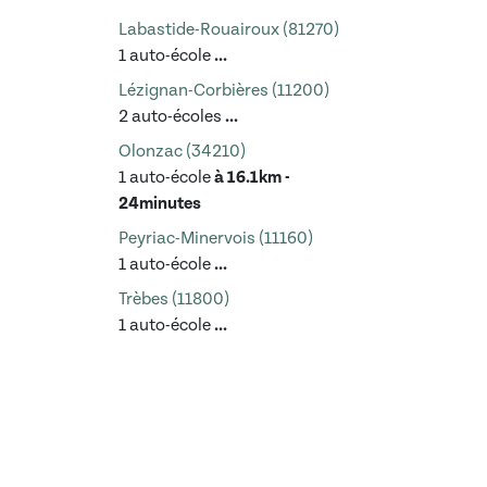
Labastide-Rouairoux (81270)
1 auto-école
...
Lézignan-Corbières (11200)
2 auto-écoles
...
Olonzac (34210)
1 auto-école
à 16.1km -
24minutes
Peyriac-Minervois (11160)
1 auto-école
...
Trèbes (11800)
1 auto-école
...