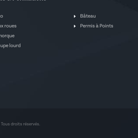
to
Bâteau
x roues
Permis à Points
morque
upe lourd
. Tous droits réservés.