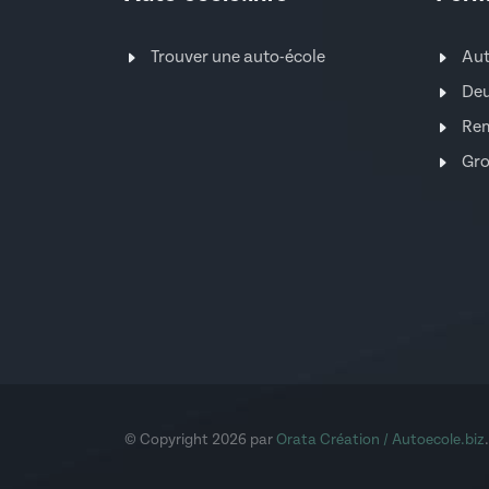
Trouver une auto-école
Au
Deu
Re
Gro
© Copyright 2026 par
Orata Création / Autoecole.biz