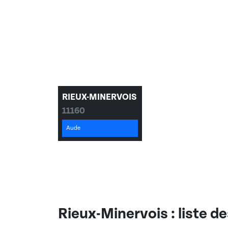
RIEUX-MINERVOIS
11160
Aude
Rieux-Minervois
: liste d