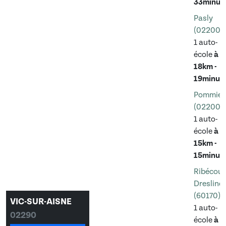
33minut
Pasly
(02200)
1 auto-
école
à
18km -
19minut
Pommier
(02200)
1 auto-
école
à
15km -
15minut
Ribécour
Dreslinc
(60170)
VIC-SUR-AISNE
1 auto-
02290
école
à