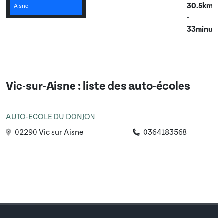
30.5km
Aisne
-
33minut
Vic-sur-Aisne
: liste des auto-écoles
AUTO-ECOLE DU DONJON
02290 Vic sur Aisne
0364183568