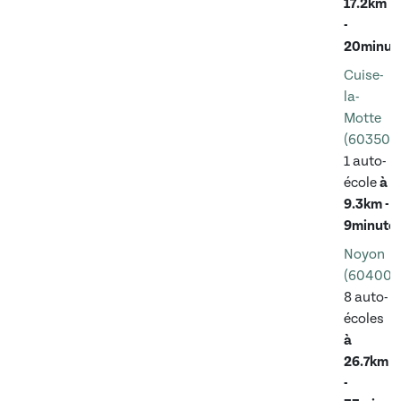
17.2km
-
20minut
Cuise-
la-
Motte
(60350)
1 auto-
école
à
9.3km -
9minute
Noyon
(60400)
8 auto-
écoles
à
26.7km
-