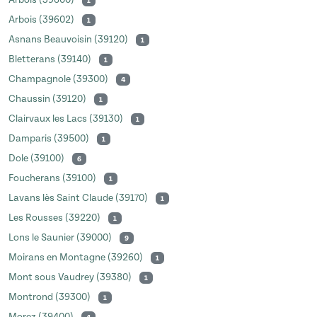
Arbois (39600)
1
Arbois (39602)
1
Asnans Beauvoisin (39120)
1
Bletterans (39140)
1
Champagnole (39300)
4
Chaussin (39120)
1
Clairvaux les Lacs (39130)
1
Damparis (39500)
1
Dole (39100)
6
Foucherans (39100)
1
Lavans lès Saint Claude (39170)
1
Les Rousses (39220)
1
Lons le Saunier (39000)
9
Moirans en Montagne (39260)
1
Mont sous Vaudrey (39380)
1
Montrond (39300)
1