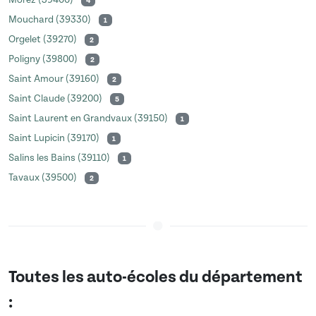
Morez (39400)
4
Mouchard (39330)
1
Orgelet (39270)
2
Poligny (39800)
2
Saint Amour (39160)
2
Saint Claude (39200)
5
Saint Laurent en Grandvaux (39150)
1
Saint Lupicin (39170)
1
Salins les Bains (39110)
1
Tavaux (39500)
2
Toutes les auto-écoles du département
: