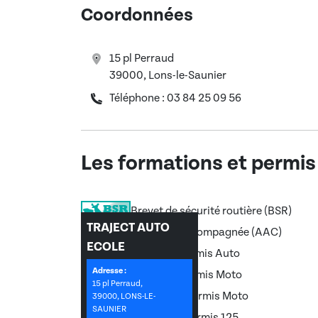
Coordonnées
15 pl Perraud
39000, Lons-le-Saunier
Téléphone : 03 84 25 09 56
Les formations et permis
Brevet de sécurité routière (BSR)
TRAJECT AUTO
Conduite accompagnée (AAC)
ECOLE
Permis B, Permis Auto
Adresse :
Permis A, Permis Moto
15 pl Perraud,
Permis A2, Permis Moto
39000, LONS-LE-
SAUNIER
Permis A1, Permis 125